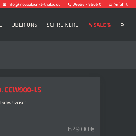
info@moebelpunkt-thalau.de
06656 / 9606 0
Anfahrt



E
ÜBER UNS
SCHREINEREI
% SALE %
. CCW900-LS
ll Schwarzeisen
629,00 €