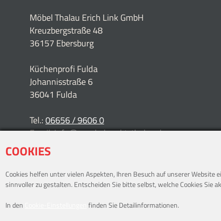
Möbel Thalau Erich Link GmbH
Kreuzbergstraße 48
36157 Ebersburg
Küchenprofi Fulda
Johannisstraße 6
36041 Fulda
Tel.:
06656 / 9606 0
Email:
info@moebelpunkt-thalau.de
COOKIES
Anfahrt per Google-Maps
Cookies helfen unter vielen Aspekten, Ihren Besuch auf unserer Website 
sinnvoller zu gestalten. Entscheiden Sie bitte selbst, welche Cookies Sie a
In den
Cookie-Einstellungen
finden Sie Detailinformationen.