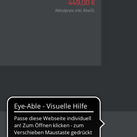
449,00 €
Abholpreis inkl. MwSt.
ÖFFNUNGSZEITEN