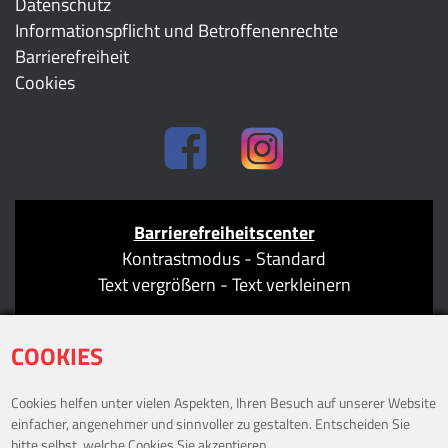
Datenschutz
Informationspflicht und Betroffenenrechte
Barrierefreiheit
Cookies
Barrierefreiheitscenter
Kontrastmodus
-
Standard
Text vergrößern
-
Text verkleinern
COOKIES
Cookies helfen unter vielen Aspekten, Ihren Besuch auf unserer Website
ÖFFNUNGSZEITEN
einfacher, angenehmer und sinnvoller zu gestalten. Entscheiden Sie
bitte selbst, welche Cookies Sie akzeptieren.